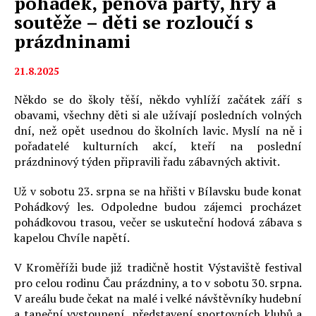
pohádek, pěnová párty, hry a
soutěže – děti se rozloučí s
prázdninami
21.8.2025
Někdo se do školy těší, někdo vyhlíží začátek září s
obavami, všechny děti si ale užívají posledních volných
dní, než opět usednou do školních lavic. Myslí na ně i
pořadatelé kulturních akcí, kteří na poslední
prázdninový týden připravili řadu zábavných aktivit.
Už v sobotu 23. srpna se na hřišti v Bílavsku bude konat
Pohádkový les. Odpoledne budou zájemci procházet
pohádkovou trasou, večer se uskuteční hodová zábava s
kapelou Chvíle napětí.
V Kroměříži bude již tradičně hostit Výstaviště festival
pro celou rodinu Čau prázdniny, a to v sobotu 30. srpna.
V areálu bude čekat na malé i velké návštěvníky hudební
a taneční vystoupení, představení sportovních klubů a