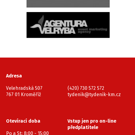
Adresa
Velehradská 507
(420) 730 572 572
767 01 Kroměříž
tydenik@tydenik-km.cz
Otevírací doba
Vstup jen pro on-line
předplatitele
Po a St: 8:00 - 15:00