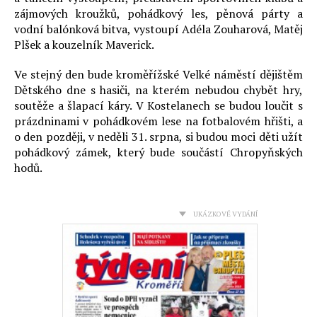
zájmových kroužků, pohádkový les, pěnová párty a
vodní balónková bitva, vystoupí Adéla Zouharová, Matěj
Plšek a kouzelník Maverick.
Ve stejný den bude kroměřížské Velké náměstí dějištěm
Dětského dne s hasiči, na kterém nebudou chybět hry,
soutěže a šlapací káry. V Kostelanech se budou loučit s
prázdninami v pohádkovém lese na fotbalovém hřišti, a
o den později, v neděli 31. srpna, si budou moci děti užít
pohádkový zámek, který bude součástí Chropyňských
hodů.
UKÁZKOVÉ VYDÁNÍ