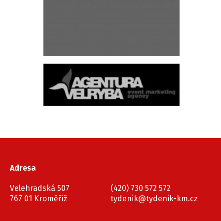
Adresa
Velehradská 507
(420) 730 572 572
767 01 Kroměříž
tydenik@tydenik-km.cz