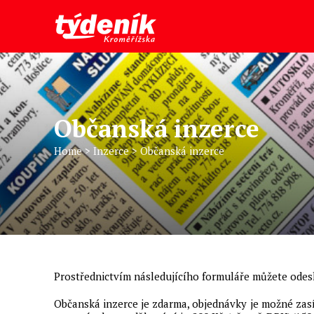
Občanská inzerce
Home
>
Inzerce
>
Občanská inzerce
Prostřednictvím následujícího formuláře můžete odes
Občanská inzerce je zdarma, objednávky je možné zasí