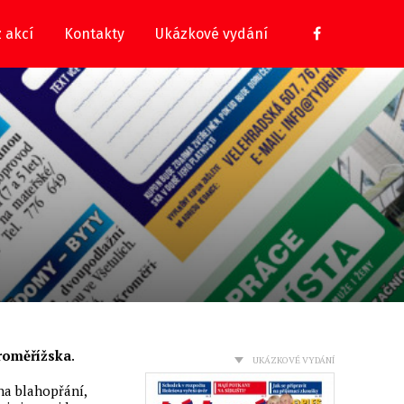
z akcí
Kontakty
Ukázkové vydání
roměřížska
.
UKÁZKOVÉ VYDÁNÍ
na blahopřání,