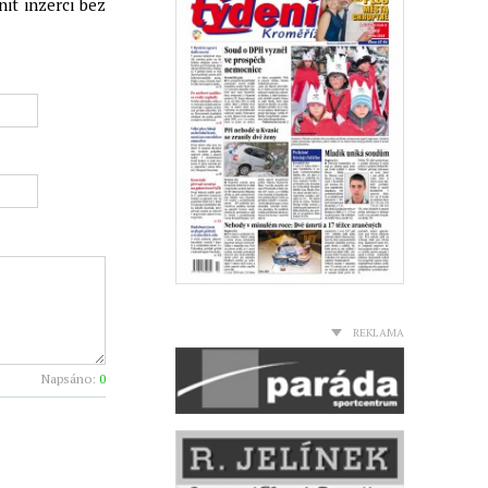
it inzerci bez
REKLAMA
Napsáno:
0