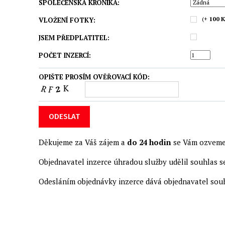
SPOLEČENSKÁ KRONIKA:
(+
100 K
VLOŽENÍ FOTKY:
JSEM PŘEDPLATITEL:
POČET INZERCÍ:
OPIŠTE PROSÍM OVĚŘOVACÍ KÓD:
ODESLAT
Děkujeme za Váš zájem a
do 24 hodin
se Vám ozveme
Objednavatel inzerce úhradou služby udělil souhlas 
Odesláním objednávky inzerce dává objednavatel sou