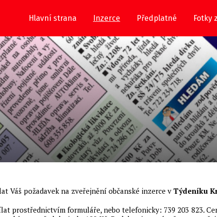
Hlavní strana
Inzerce
Předplatné
Fotky 
lat Váš požadavek na zveřejnění občanské inzerce v
Týdeníku K
lat prostřednictvím formuláře, nebo telefonicky: 739 203 823. Ce