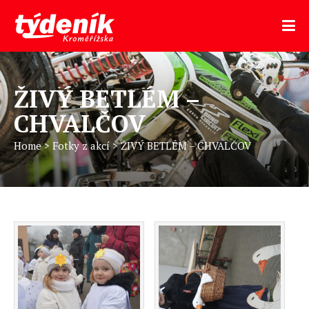
ŽIVÝ BETLÉM –
CHVALČOV
Home
>
Fotky z akcí
>
ŽIVÝ BETLÉM – CHVALČOV