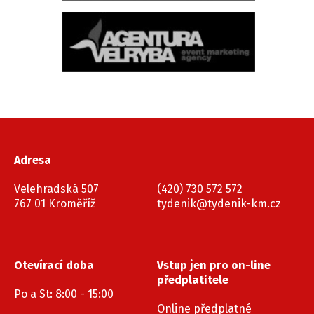
Adresa
Velehradská 507
(420) 730 572 572
767 01 Kroměříž
tydenik@tydenik-km.cz
Otevírací doba
Vstup jen pro on-line
předplatitele
Po a St: 8:00 - 15:00
Online předplatné