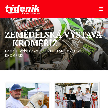
ZEMĚDĚLSKÁ VÝSTAVA
– KROMĚŘÍŽ
Home
>
Fotky z akcí
>
ZEMĚDĚLSKÁ VÝSTAVA –
KROMĚŘÍŽ