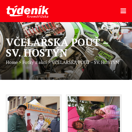
VČELAŘSKÁ POUŤ –
SV. HOSTÝN
Home
>
Fotky z akcí
>
VČELAŘSKÁ POUŤ – SV. HOSTÝN