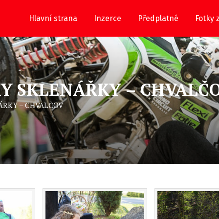
Hlavní strana
Inzerce
Předplatné
Fotky 
Y SKLENÁŘKY – CHVALČ
ÁŘKY – CHVALČOV