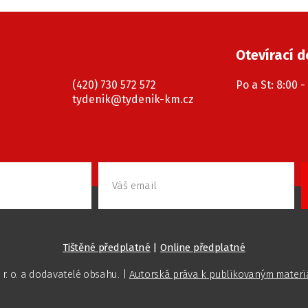
Otevírací 
(420) 730 572 572
Po a St: 8:00 -
tydenik@tydenik-km.cz
Tištěné předplatné
|
Online předplatné
 r. o. a dodavatelé obsahu. |
Autorská práva k publikovaným mater