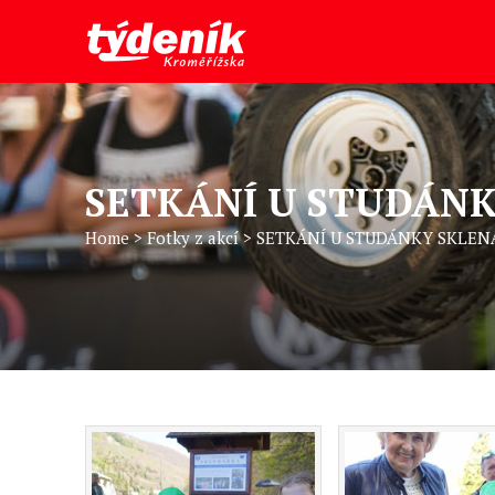
SETKÁNÍ U STUDÁNK
Home
>
Fotky z akcí
>
SETKÁNÍ U STUDÁNKY SKLEN