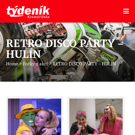
RETRO DISCO PÁRTY –
HULÍN
Home
>
Fotky z akcí
>
RETRO DISCO PÁRTY – HULÍN