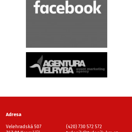
Adresa
Velehradská 507
(420) 730 572 572