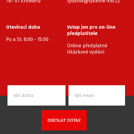
767 01 Kroměříž
tydenik@tydenik-km.cz
Otevírací doba
Vstup jen pro on-line
předplatitele
Po a St: 8:00 - 15:00
Online předplatné
Ukázkové vydání