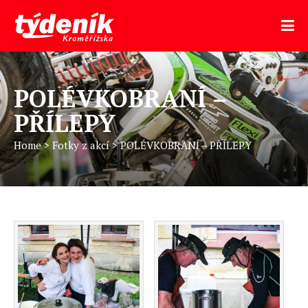
POLÉVKOBRANÍ –
PŘÍLEPY
Home
>
Fotky z akcí
>
POLÉVKOBRANÍ – PŘÍLEPY