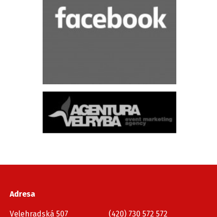
Adresa
Velehradská 507
(420) 730 572 572