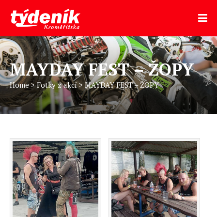
MAYDAY FEST – ŽOPY
Home
>
Fotky z akcí
>
MAYDAY FEST – ŽOPY