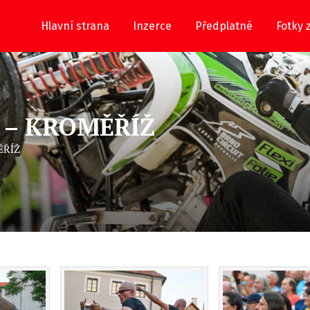
Hlavní strana
Inzerce
Předplatné
Fotky 
 – KROMĚŘÍŽ
ĚŘÍŽ