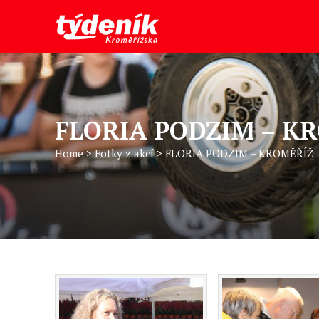
FLORIA PODZIM – K
Home
>
Fotky z akcí
>
FLORIA PODZIM – KROMĚŘÍŽ