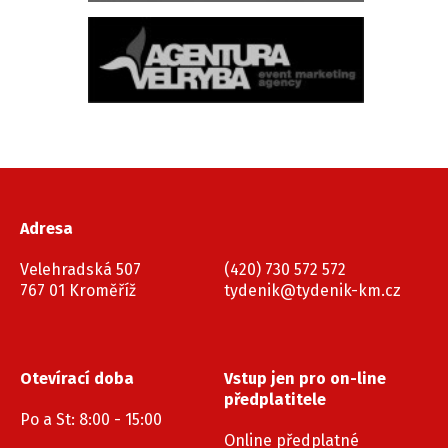
Adresa
Velehradská 507
(420) 730 572 572
767 01 Kroměříž
tydenik@tydenik-km.cz
Otevírací doba
Vstup jen pro on-line
předplatitele
Po a St: 8:00 - 15:00
Online předplatné