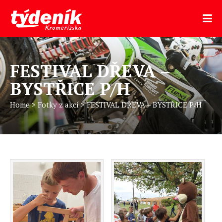
FESTIVAL DŘEVA –
BYSTŘICE P/H
Home
>
Fotky z akcí
>
FESTIVAL DŘEVA – BYSTŘICE P/H