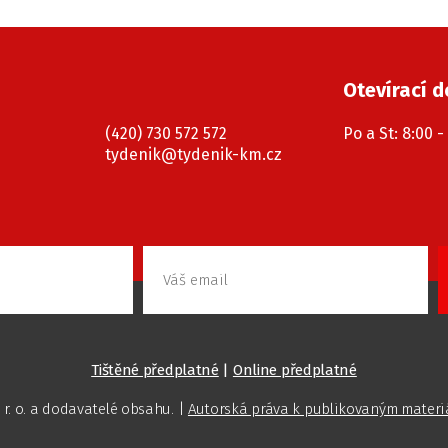
Otevírací 
(420) 730 572 572
Po a St: 8:00 -
tydenik@tydenik-km.cz
Tištěné předplatné
|
Online předplatné
 r. o. a dodavatelé obsahu. |
Autorská práva k publikovaným mater