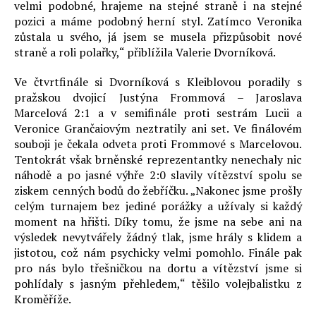
velmi podobné, hrajeme na stejné straně i na stejné
pozici a máme podobný herní styl. Zatímco Veronika
zůstala u svého, já jsem se musela přizpůsobit nové
straně a roli polařky,“ přiblížila Valerie Dvorníková.
Ve čtvrtfinále si Dvorníková s Kleiblovou poradily s
pražskou dvojicí Justýna Frommová – Jaroslava
Marcelová 2:1 a v semifinále proti sestrám Lucii a
Veronice Grančaiovým neztratily ani set. Ve finálovém
souboji je čekala odveta proti Frommové s Marcelovou.
Tentokrát však brněnské reprezentantky nenechaly nic
náhodě a po jasné výhře 2:0 slavily vítězství spolu se
ziskem cenných bodů do žebříčku. „Nakonec jsme prošly
celým turnajem bez jediné porážky a užívaly si každý
moment na hřišti. Díky tomu, že jsme na sebe ani na
výsledek nevytvářely žádný tlak, jsme hrály s klidem a
jistotou, což nám psychicky velmi pomohlo. Finále pak
pro nás bylo třešničkou na dortu a vítězství jsme si
pohlídaly s jasným přehledem,“ těšilo volejbalistku z
Kroměříže.