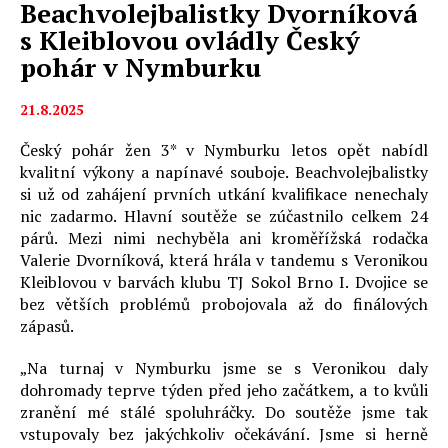
Beachvolejbalistky Dvorníková
s Kleiblovou ovládly Český
pohár v Nymburku
21.8.2025
Český pohár žen 3* v Nymburku letos opět nabídl
kvalitní výkony a napínavé souboje. Beachvolejbalistky
si už od zahájení prvních utkání kvalifikace nenechaly
nic zadarmo. Hlavní soutěže se zúčastnilo celkem 24
párů. Mezi nimi nechyběla ani kroměřížská rodačka
Valerie Dvorníková, která hrála v tandemu s Veronikou
Kleiblovou v barvách klubu TJ Sokol Brno I. Dvojice se
bez větších problémů probojovala až do finálových
zápasů.
„Na turnaj v Nymburku jsme se s Veronikou daly
dohromady teprve týden před jeho začátkem, a to kvůli
zranění mé stálé spoluhráčky. Do soutěže jsme tak
vstupovaly bez jakýchkoliv očekávání. Jsme si herně